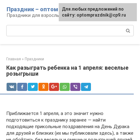
Перейти
Праздник – оптом
Для любых предложений по
к
Праздники для взрослых и детей
сайту: optomprazdnik@cp9.ru
контенту
Поиск:
Главная
»
Праздники
Как разыграть ребенка на 1 апреля: веселые
розыгрыши
Приближается 1 апреля, а это значит нужно
подготовиться к празднику заранее — найти
подходящие прикольные поздравления на День Дурака
для друзей и близких (их мы публиковали здесь), а также
не обойтись без веселых и смешных розыгрышей друзей,