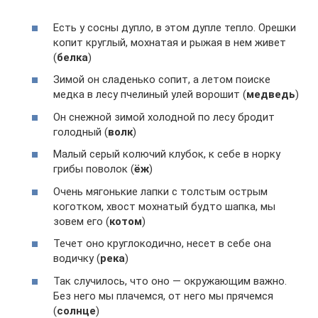
Есть у сосны дупло, в этом дупле тепло. Орешки
копит круглый, мохнатая и рыжая в нем живет
(
белка
)
Зимой он сладенько сопит, а летом поиске
медка в лесу пчелиный улей ворошит (
медведь
)
Он снежной зимой холодной по лесу бродит
голодный (
волк
)
Малый серый колючий клубок, к себе в норку
грибы поволок (
ёж
)
Очень мягонькие лапки с толстым острым
коготком, хвост мохнатый будто шапка, мы
зовем его (
котом
)
Течет оно круглокодично, несет в себе она
водичку (
река
)
Так случилось, что оно — окружающим важно.
Без него мы плачемся, от него мы прячемся
(
солнце
)