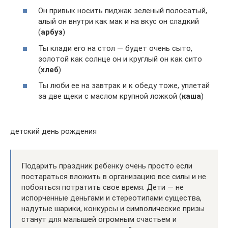
Он привык носить пиджак зеленый полосатый,
алый он внутри как мак и на вкус он сладкий
(
арбуз
)
Ты клади его на стол — будет очень сыто,
золотой как солнце он и круглый он как сито
(
хлеб
)
Ты люби ее на завтрак и к обеду тоже, уплетай
за две щеки с маслом крупной ложкой (
каша
)
детский день рождения
Подарить праздник ребенку очень просто если
постараться вложить в организацию все силы и не
побояться потратить свое время. Дети — не
испорченные деньгами и стереотипами существа,
надутые шарики, конкурсы и символические призы
станут для малышей огромным счастьем и