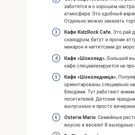
заботятся и о хорошем настро
атмосфера. Это удобный вариа
Отдельно можно заказать тор
Кафе KidzRock Cafe.
Это рай д
скалодром, батут и прочие ат
макарон и наггетсами до мор
Кафе «Шоколад».
Большой выб
кафе специализируется на пр
Кафе «Шоколадница».
Популяр
ориентированы специально на
блюдами. Тут работают аним
посетителей. Детские праздни
выпускные и просто вечеринк
Osteria Mario
. Семейные рест
вкусно и весело! В выходные п