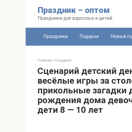
Перейти
Праздник – оптом
к
контенту
Праздники для взрослых и детей
Праздники
Подарки
Новый го
Главная
»
Подарки
Сценарий детский де
весёлые игры за стол
прикольные загадки д
рождения дома девоч
дети 8 — 10 лет