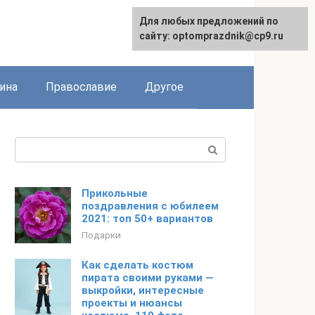
Для любых предложений по
сайту: optomprazdnik@cp9.ru
ина
Православие
Другое
Поиск:
Прикольные
поздравления с юбилеем
2021: топ 50+ вариантов
Подарки
Как сделать костюм
пирата своими руками —
выкройки, интересные
проекты и нюансы