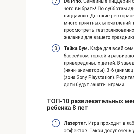
Da Pino.
Семейные пиццерии с
чего выбрать! По субботам зд
пиццайоло. Детские рестораны
много приятных впечатлений: 
просмотреть театрализованно
желании для вашего праздник
Тейка Бум.
Кафе для всей семь
бассейном, горкой и развива
привередливых детей. В завед
(няни-аниматоры), 3-6 (анима
(зона Sony Playstation). Роди
дети будут заняты играми.
ТОП-10 развлекательных ме
ребенка 8 лет
Лазертаг.
Игра проходит в ла
эффектов. Такой досуг очень 