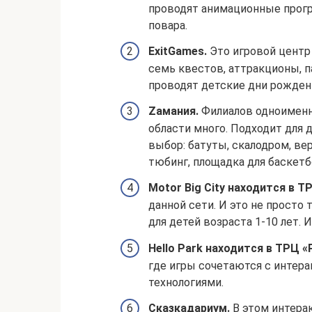
проводят анимационные прогр
повара.
ExitGames.
Это игровой центр 
семь квестов, аттракционы, п
проводят детские дни рожден
Zамания.
Филиалов одноименн
области много. Подходит для д
выбор: батуты, скалодром, вер
тюбинг, площадка для баскетб
Motor Big City находится в Т
данной сети. И это не просто 
для детей возраста 1-10 лет.
Hello Park находится в ТРЦ «
где игры сочетаются с инте
технологиями.
Сказкадариум.
В этом интера