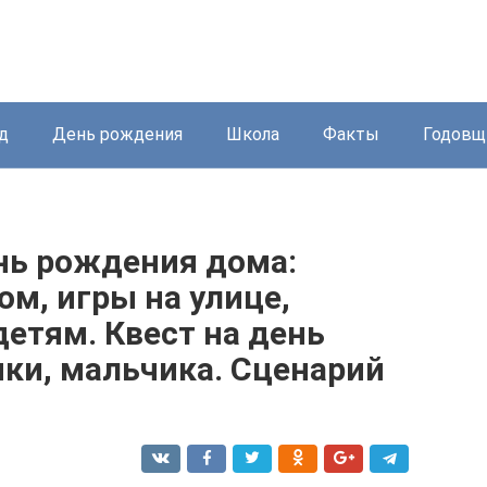
д
День рождения
Школа
Факты
Годовщ
нь рождения дома:
ом, игры на улице,
етям. Квест на день
ки, мальчика. Сценарий