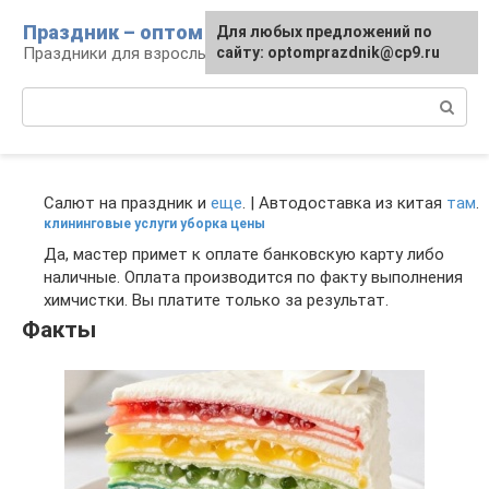
Перейти
Праздник – оптом
Для любых предложений по
к
Праздники для взрослых и детей
сайту: optomprazdnik@cp9.ru
контенту
Поиск:
Салют на праздник и
еще
. | Автодоставка из китая
там
.
клининговые услуги уборка цены
Да, мастер примет к оплате банковскую карту либо
наличные. Оплата производится по факту выполнения
химчистки. Вы платите только за результат.
Факты