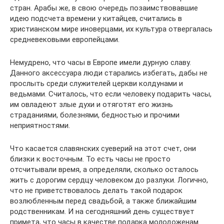
стран. Арабы же, в свою очередь позаимствовавшие
идею подсчета времени у китайцев, считались в
христианском мире иноверцами, их культура отвергалась
средневековыми европейцами.
Немудрено, что часы в Европе имели дурную славу.
Данного аксессуара люди старались избегать, дабы не
прослыть среди служителей церкви колдунами и
ведьмами. Считалось, что если человеку подарить часы,
им овладеют злые духи и отяготят его жизнь
страданиями, болезнями, бедностью и прочими
неприятностями.
Что касается славянских суеверий на этот счет, они
близки к восточным. То есть часы не просто
отсчитывали время, а определяли, сколько осталось
жить с дорогим сердцу человеком до разлуки. Логично,
что не приветствовалось делать такой подарок
возлюбленным перед свадьбой, а также ближайшим
родственникам. И на сегодняшний день существует
примета, что часы в качестве подарка молодоженам