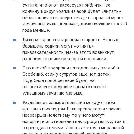
Учтите, что этот аксессуар приблизит ее
кончину. Вокруг хозяйки часов будет «витать»
неблагоприятная энергетика, которая забирает
жизненные силы. А значит, дама проживет на 2-3
года меньше.
Лишение красоты и ранняя старость. У юных
барышень ходики могут «отнять»
привлекательность. Из-за этого возникнут
проблемы с поиском второй половинки.
Это плохой подарок и на годовщину свадьбы.
Особенно, если у супругов еще нет детей.
Подобное приобретение будет на
энергетическом уровне препятствовать
успешному зачатию малыша.
Ухудшение взаимоотношений между отцом,
матерью и их чадом. Если преподнести часики
несовершеннолетнему, то у него могут
испортиться отношения как с родителями, так и
с преподавателями. И он окажется в моральной
изоляции от представителей взрослого