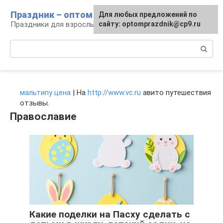
Перейти
Праздник – оптом
Для любых предложений по
к
Праздники для взрослых и детей
сайту: optomprazdnik@cp9.ru
контенту
Поиск:
мальтипу цена
| На
http://www.vc.ru
авито путешествия
отзывы.
Православие
Какие поделки на Пасху сделать с