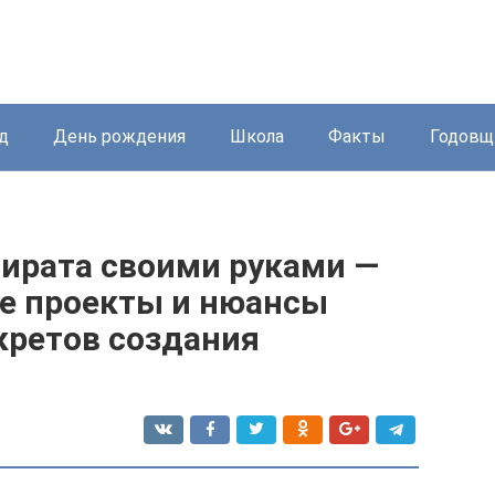
д
День рождения
Школа
Факты
Годовщ
пирата своими руками —
е проекты и нюансы
кретов создания