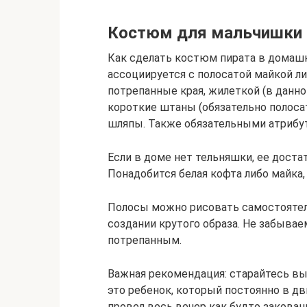
Костюм для мальчишки
Как сделать костюм пирата в домашн
ассоциируется с полосатой майкой ли
потрепанные края, жилеткой (в данно
короткие штаны (обязательно полосаты
шляпы. Также обязательными атрибут
Если в доме нет тельняшки, ее доста
Понадобится белая кофта либо майка, 
Полосы можно рисовать самостоятель
создании крутого образа. Не забывае
потрепанным.
Важная рекомендация: старайтесь вы
это ребенок, который постоянно в дв
провел весь вечер как будто закова