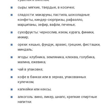
сыры: мягкие, твердые, в косичке;
сладости: макаруны, пастила, шоколадные
конфеты, киндер-сюрпризы, рафаэлло,
марципаны, зефир, вафли, печенье;
сухофрукты: чернослив, изюм, курага, финики,
инжир;
орехи: кешью, фундук, арахис, грецкие, фисташки,
миндаль;
ягоды: клубника, земляника, клюква, голубика,
малина, ежевика;
чай в упаковке;
кофе в банках или в зернах, упакованных
кулечком;
капкейки или кексы;
алкоголь: вино, ликер, шнапс, крепкие спиртные
напитки.