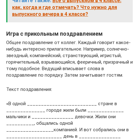
Читайте также:
Все о выпускном в 4 классе:
как, когда и где отмечать? Что нужно для
выпускного вечера в 4 классе?
Игра с прикольным поздравлением
Общее поздравление от коллег. Каждый говорит какое-
нибудь интересно прилагательное. Например, солнечно-
звездный, компанейский, странствующий, игристый,
горячительный, взрывающийся, фееричный, призрачный и
тому подобное. Ведущий вписывает слова в
поздравление по порядку. Затем зачитывает гостям.
Текст поздравления:
«В одной _________________________ стране в
______________ городе жили были _____________
мальчики и _______________ девочки. Жили они
__________, общались одной
_________________компанией. И вот собрались они в
____________________ день в _______________