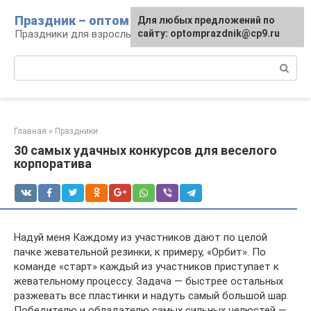
Перейти
Праздник – оптом
Для любых предложений по
к
Праздники для взрослых и детей
сайту: optomprazdnik@cp9.ru
контенту
Поиск:
Главная
»
Праздники
30 самых удачных конкурсов для веселого
корпоратива
Надуй меня Каждому из участников дают по целой
пачке жевательной резинки, к примеру, «Орбит». По
команде «старт» каждый из участников приступает к
жевательному процессу. Задача — быстрее остальных
разжевать все пластинки и надуть самый большой шар.
Победителю и обладателю самых сильных челюстей —