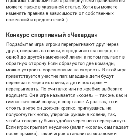
Правила
: ознакомиться с развернутыми правилами вы
можете также в указанной статье. Хотя вы можете
изменять правила в зависимости от собственных
пожеланий и предпочтений :).
Конкурс спортивный «Чехарда»
Подзабытая игра: игроки перепрыгивают друг через
друга, опираясь на спины, и продвигаются вперед от
одной до другой намеченной линии, а потом прыгают в
обратную сторону. Если образуются две команды,
можно устроить соревнование на скорость. В этой игре
приветствуется участие пап: младшие дети будут
перелезать через их спины, а дети постарше —
перепрыгивать. По считалке или по жребию выберите
водящего. Он в игре называется «козел» — так же, как и
гимнастический снаряд в спортзале. А раз так, то и
стоять в игре он должен крепко, пригнувшись, на
полусогнутых ногах, упираясь руками в колени, так,
чтобы товарищу было удобно через него перепрыгнуть.
Если игрок прыгает неудачно (валит «козла», сам падает
после прыжка), такой игрок становится «козлом» и