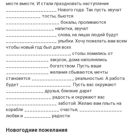
месте вместе. И стали праздновать наступление
___________________ Нового года. Так пусть звучат
_____________ тосты, бьются
____________________ бокалы, проливаются
__________________ напитки, звучат
___________________ слова, на лицах людей будут
___________________ улыбки. Хочу пожелать вам всем
чтобы новый год был для всех
________________________, столы ломились от
________________ закусок, дома наполнялись
________________ богатством. Пусть ваши
________________ желания сбываются, мечты
становятся ________________ реальностью. А работа
будет ___________________. Пусть вас окружают
______________ друзья, близкие дарят
_________________ радость и окружают вас
___________________ заботой. Желаю вам плыть на
корабле _____________ счастья, ________________
любви и __________ радости.
Новогодние пожелания