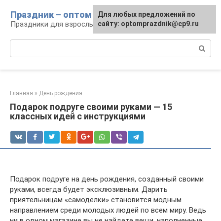
Перейти
Праздник – оптом
Для любых предложений по
к
Праздники для взрослых и детей
сайту: optomprazdnik@cp9.ru
контенту
Поиск:
Главная
»
День рождения
Подарок подруге своими руками — 15
классных идей с инструкциями
Подарок подруге на день рождения, созданный своими
руками, всегда будет эксклюзивным. Дарить
приятельницам «самоделки» становится модным
направлением среди молодых людей по всем миру. Ведь
ни в одном магазине вы не найдете вещи, наполненные