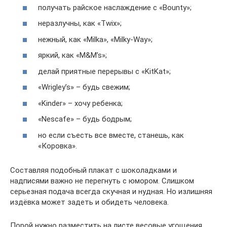
получать райское наслаждение с «Bounty»;
неразлучны, как «Twix»;
нежный, как «Milka», «Milky-Way»;
яркий, как «M&M’s»;
делай приятные перерывы с «KitKat»;
«Wrigley’s» – будь свежим;
«Kinder» – хочу ребенка;
«Nescafe» – будь бодрым;
но если съесть все вместе, станешь, как
«Коровка».
Составляя подобный плакат с шоколадками и
надписями важно не перегнуть с юмором. Слишком
серьезная подача всегда скучная и нудная. Но излишняя
издёвка может задеть и обидеть человека.
Порой нужно разместить на листе весовые угощения.