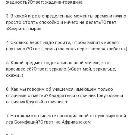
жадность?Ответ: жадина-говядина
3. В какой игре в определенные моменты времени нужно
просто стоять спокойно и ничего не делать?Ответ:
«Замри-отомри»
4. Сколько верст надо пройти, чтобы выпить киселя
(шутливо)?Ответ: семь («за семь верст киселя хлебать»)
5. Какой предмет подсказывал злой мачехе, кто
красивее её?Ответ: зеркало («Свет мой, зеркальце,
скажи…)
6. Как мы говорим об учащемся, имеющем только
отличные отметки?Квадратный отличникТреугольный
отличникКруглый отличник +
7. На каком континенте проводил свой отпуск цирковой
лев Бонифаций?Ответ: на Африканском