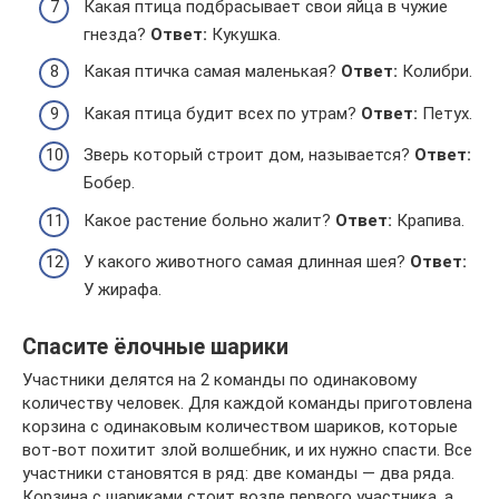
Какая птица подбрасывает свои яйца в чужие
гнезда?
Ответ:
Кукушка.
Какая птичка самая маленькая?
Ответ:
Колибри.
Какая птица будит всех по утрам?
Ответ:
Петух.
Зверь который строит дом, называется?
Ответ:
Бобер.
Какое растение больно жалит?
Ответ:
Крапива.
У какого животного самая длинная шея?
Ответ:
У жирафа.
Спасите ёлочные шарики
Участники делятся на 2 команды по одинаковому
количеству человек. Для каждой команды приготовлена
корзина с одинаковым количеством шариков, которые
вот-вот похитит злой волшебник, и их нужно спасти. Все
участники становятся в ряд: две команды — два ряда.
Корзина с шариками стоит возле первого участника, а