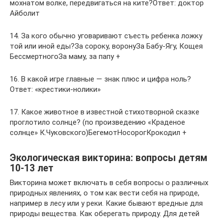
мохнатом волке, передвигаться на ките?Ответ: доктор
Айболит
14. За кого обычно уговаривают съесть ребенка ложку
той или иной еды?За сороку, воронуЗа Бабу-Ягу, Кощея
БессмертногоЗа маму, за папу +
16. В какой игре главные — знак плюс и цифра ноль?
Ответ: «крестики-нолики»
17. Какое животное в известной стихотворной сказке
проглотило солнце? (по произведению «Краденое
солнце» К.Чуковского)БегемотНосорогКрокодил +
Экологическая викторина: вопросы детям
10-13 лет
Викторина может включать в себя вопросы о различных
природных явлениях, о том как вести себя на природе,
например в лесу или у реки. Какие бывают вредные для
природы вещества. Как оберегать природу. Для детей