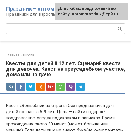
Перейти
Праздник – оптом
Для любых предложений по
к
Праздники для взрослых и детей
сайту: optomprazdnik@cp9.ru
контенту
Поиск:
Главная
»
Школа
Квесты для детей 8 12 лет. Сценарий квеста
для девочек. Квест на приусадебном участке,
дома или на даче
Квест «Волшебник из страны Оз» предназначен для
детей возраста 6-9 лет. Цель — найти подарок/
поздравление, следуя подсказкам в записках. Время
прохождения около 30 минут (может больше или
меньше). Если дети еще не знают букв/не умеют читать,