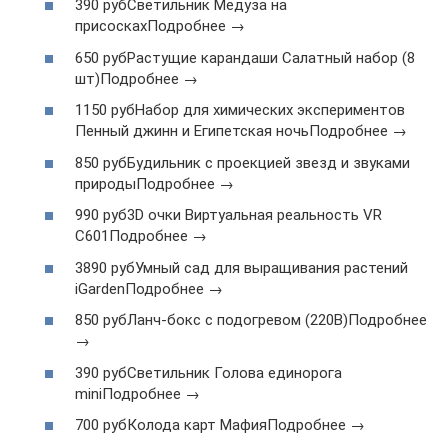
390 рубСветильник Медуза на
присоскахПодробнее →
650 рубРастущие карандаши Салатный набор (8
шт)Подробнее →
1150 рубНабор для химических экспериментов
Пенный джинн и Египетская ночьПодробнее →
850 рубБудильник с проекцией звезд и звуками
природыПодробнее →
990 руб3D очки Виртуальная реальность VR
C601Подробнее →
3890 рубУмный сад для выращивания растений
iGardenПодробнее →
850 рубЛанч-бокс с подогревом (220В)Подробнее
→
390 рубСветильник Голова единорога
miniПодробнее →
700 рубКолода карт МафияПодробнее →