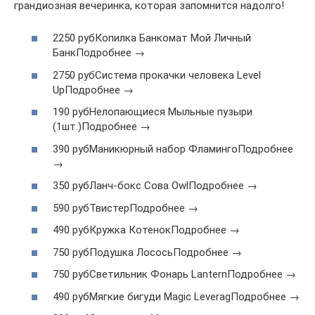
грандиозная вечеринка, которая запомнится надолго!
2250 рубКопилка Банкомат Мой Личный
БанкПодробнее →
2750 рубСистема прокачки человека Level
UpПодробнее →
190 рубНелопающиеся Мыльные пузыри
(1шт.)Подробнее →
390 рубМаникюрный набор ФламингоПодробнее
→
350 рубЛанч-бокс Сова OwlПодробнее →
590 рубТвистерПодробнее →
490 рубКружка КотенокПодробнее →
750 рубПодушка ЛососьПодробнее →
750 рубСветильник Фонарь LanternПодробнее →
490 рубМягкие бигуди Magic LeveragПодробнее →