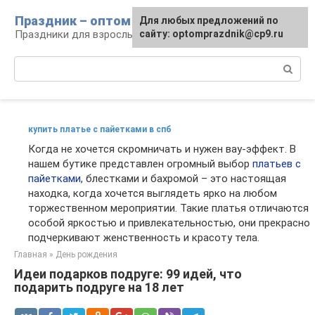
Перейти
Праздник – оптом
Для любых предложений по
к
Праздники для взрослых и детей
сайту: optomprazdnik@cp9.ru
контенту
Поиск:
купить платье с пайетками в спб
Когда не хочется скромничать и нужен вау-эффект. В
нашем бутике представлен огромный выбор
платьев с
пайетками
, блестками и бахромой – это настоящая
находка, когда хочется выглядеть ярко на любом
торжественном мероприятии. Такие платья отличаются
особой яркостью и привлекательностью, они прекрасно
подчеркивают женственность и красоту тела.
Главная
»
День рождения
Идеи подарков подруге: 99 идей, что
подарить подруге на 18 лет