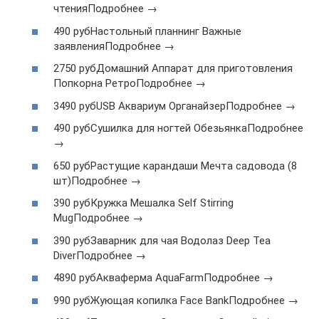
чтенияПодробнее →
490 рубНастольный планнинг Важные
заявленияПодробнее →
2750 рубДомашний Аппарат для приготовления
Попкорна РетроПодробнее →
3490 рубUSB Аквариум ОрганайзерПодробнее →
490 рубСушилка для ногтей ОбезьянкаПодробнее
→
650 рубРастущие карандаши Мечта садовода (8
шт)Подробнее →
390 рубКружка Мешалка Self Stirring
MugПодробнее →
390 рубЗаварник для чая Водолаз Deep Tea
DiverПодробнее →
4890 рубАкваферма AquaFarmПодробнее →
990 рубЖующая копилка Face BankПодробнее →