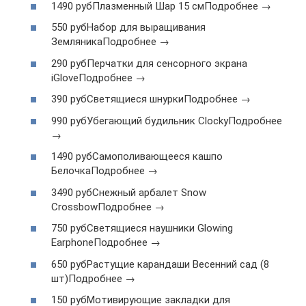
1490 рубПлазменный Шар 15 смПодробнее →
550 рубНабор для выращивания
ЗемляникаПодробнее →
290 рубПерчатки для сенсорного экрана
iGloveПодробнее →
390 рубСветящиеся шнуркиПодробнее →
990 рубУбегающий будильник ClockyПодробнее
→
1490 рубСамополивающееся кашпо
БелочкаПодробнее →
3490 рубСнежный арбалет Snow
CrossbowПодробнее →
750 рубСветящиеся наушники Glowing
EarphoneПодробнее →
650 рубРастущие карандаши Весенний сад (8
шт)Подробнее →
150 рубМотивирующие закладки для