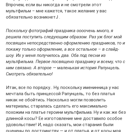
Впрочем, если вы никогда и не смотрели этот
мультфильм – мне кажется, такое желание у вас
обязательно возникнетJ .
Поскольку фотографий праздника оооочень много, я
решила поступить следующим образом. Раз уж блог мой
посвящен непосредственно оформлению праздников, то и
покажу только оформление, а все остальное – в слайд-
шоу. Их у меня получилось два. Оба под песни из
мультфильма. Первое посвящено празднику и всему, что с
ним связано. А второе — маленькая история Рапунцель.
Смотреть обязательно!
Итак, все по порядку… Ну, поскольку именинница у нас
мечтала быть принцессой Рапунцель, то без платья
никак не обойтись. Насколько могли позволить
материалы, старалась сделать его максимально
похожим на платье героини мультфильма. Ну и как же без
длинной косы? Ее изготовление мне доставило особое
удовольствие! И, надо сказать, мои старания были
оценены по достоинству — и от платья, и от косы моя