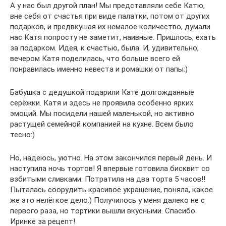
А у нас был другой план! Мы представляли себе Катю,
вне себя от счастья при виде палатки, потом от других
подарков, и предвкушая их немалое количество, думали
нас Катя попросту не заметит, наивные. Пришлось, ехать
за подарком. Идея, к счастью, была. И, удивительно,
вечером Катя поделилась, что больше всего ей
понравилась именно невеста и ромашки от папы:)
Бабушка с дедушкой подарили Кате долгожданные
серёжки. Катя и здесь не проявила особенно ярких
эмоций. Мы посидели нашей маленькой, но активно
растущей семейной компанией на кухне. Всем было
тесно:)
Но, надеюсь, уютно. На этом закончился первый день. И
наступила ночь тортов! Я впервые готовила бисквит со
взбитыми сливками. Потратила на два торта 5 часов!!
Пыталась соорудить красивое украшение, поняла, какое
же это нелёгкое дело:) Получилось у меня далеко не с
первого раза, но тортики вышли вкусными. Спасибо
Иринке за рецепт!