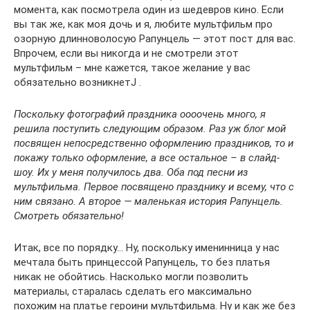
момента, как посмотрела один из шедевров кино. Если
вы так же, как моя дочь и я, любите мультфильм про
озорную длинноволосую Рапунцель — этот пост для вас.
Впрочем, если вы никогда и не смотрели этот
мультфильм – мне кажется, такое желание у вас
обязательно возникнетJ .
Поскольку фотографий праздника оооочень много, я
решила поступить следующим образом. Раз уж блог мой
посвящен непосредственно оформлению праздников, то и
покажу только оформление, а все остальное – в слайд-
шоу. Их у меня получилось два. Оба под песни из
мультфильма. Первое посвящено празднику и всему, что с
ним связано. А второе — маленькая история Рапунцель.
Смотреть обязательно!
Итак, все по порядку… Ну, поскольку именинница у нас
мечтала быть принцессой Рапунцель, то без платья
никак не обойтись. Насколько могли позволить
материалы, старалась сделать его максимально
похожим на платье героини мультфильма. Ну и как же без