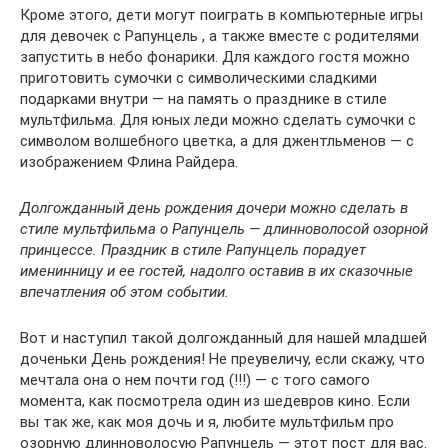
Кроме этого, дети могут поиграть в компьютерные игры
для девочек с Рапунцель , а также вместе с родителями
запустить в небо фонарики. Для каждого гостя можно
приготовить сумочки с символическими сладкими
подарками внутри — на память о празднике в стиле
мультфильма. Для юных леди можно сделать сумочки с
символом волшебного цветка, а для джентльменов — с
изображением Флина Райдера.
Долгожданный день рождения дочери можно сделать в
стиле мультфильма о Рапунцель — длинноволосой озорной
принцессе. Праздник в стиле Рапунцель порадует
именинницу и ее гостей, надолго оставив в их сказочные
впечатления об этом событии.
Вот и наступил такой долгожданный для нашей младшей
доченьки День рождения! Не преувеличу, если скажу, что
мечтала она о нем почти год (!!!) — с того самого
момента, как посмотрела один из шедевров кино. Если
вы так же, как моя дочь и я, любите мультфильм про
озорную длинноволосую Рапунцель — этот пост для вас.