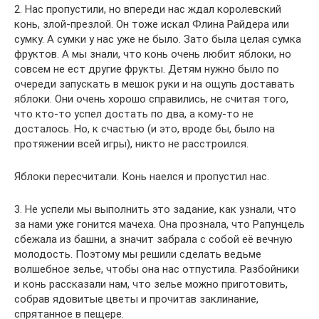
2. Нас пропустили, но впереди нас ждал королевский
конь, злой-презлой. Он тоже искал Флина Райдера или
сумку. А сумки у нас уже не было. Зато была целая сумка
фруктов. А мы знали, что конь очень любит яблоки, но
совсем не ест другие фрукты. Детям нужно было по
очереди запускать в мешок руки и на ощупь доставать
яблоки. Они очень хорошо справились, не считая того,
что кто-то успел достать по два, а кому-то не
досталось. Но, к счастью (и это, вроде бы, было на
протяжении всей игры), никто не расстроился.
Яблоки пересчитали. Конь наелся и пропустил нас.
3. Не успели мы выполнить это задание, как узнали, что
за нами уже гонится мачеха. Она прознала, что Рапунцель
сбежала из башни, а значит забрала с собой её вечную
молодость. Поэтому мы решили сделать ведьме
волшебное зелье, чтобы она нас отпустила. Разбойники
и конь рассказали нам, что зелье можно приготовить,
собрав ядовитые цветы и прочитав заклинание,
спрятанное в пещере.