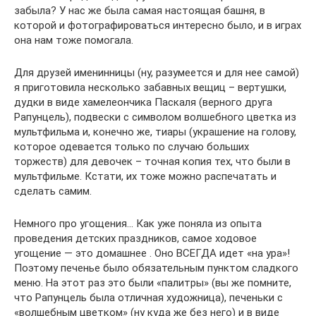
забыла? У нас же была самая настоящая башня, в
которой и фотографироваться интересно было, и в играх
она нам тоже помогала.
Для друзей именинницы (ну, разумеется и для нее самой)
я приготовила несколько забавных вещиц – вертушки,
дудки в виде хамелеончика Паскаля (верного друга
Рапунцель), подвески с символом волшебного цветка из
мультфильма и, конечно же, тиары (украшение на голову,
которое одевается только по случаю больших
торжеств) для девочек – точная копия тех, что были в
мультфильме. Кстати, их тоже можно распечатать и
сделать самим.
Немного про угощения… Как уже поняла из опыта
проведения детских праздников, самое ходовое
угощение — это домашнее . Оно ВСЕГДА идет «на ура»!
Поэтому печенье было обязательным пунктом сладкого
меню. На этот раз это были «палитры» (вы же помните,
что Рапунцель была отличная художница), печеньки с
«волшебным цветком» (ну куда же без него) и в виде