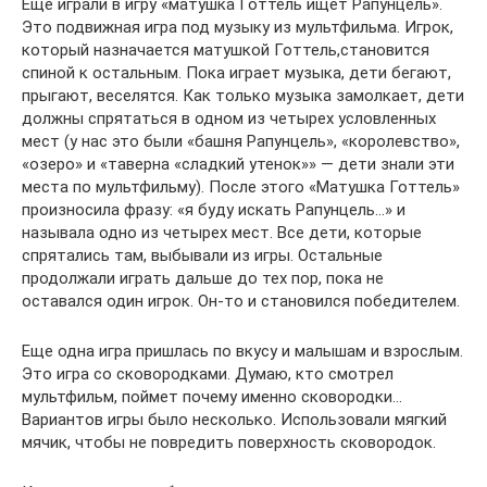
Еще играли в игру «матушка Готтель ищет Рапунцель».
Это подвижная игра под музыку из мультфильма. Игрок,
который назначается матушкой Готтель,становится
спиной к остальным. Пока играет музыка, дети бегают,
прыгают, веселятся. Как только музыка замолкает, дети
должны спрятаться в одном из четырех условленных
мест (у нас это были «башня Рапунцель», «королевство»,
«озеро» и «таверна «сладкий утенок»» — дети знали эти
места по мультфильму). После этого «Матушка Готтель»
произносила фразу: «я буду искать Рапунцель…» и
называла одно из четырех мест. Все дети, которые
спрятались там, выбывали из игры. Остальные
продолжали играть дальше до тех пор, пока не
оставался один игрок. Он-то и становился победителем.
Еще одна игра пришлась по вкусу и малышам и взрослым.
Это игра со сковородками. Думаю, кто смотрел
мультфильм, поймет почему именно сковородки…
Вариантов игры было несколько. Использовали мягкий
мячик, чтобы не повредить поверхность сковородок.