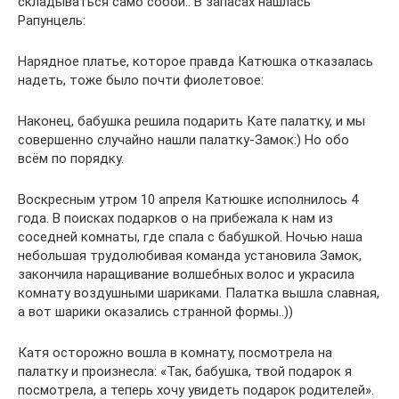
складываться само собой.. В запасах нашлась
Рапунцель:
Нарядное платье, которое правда Катюшка отказалась
надеть, тоже было почти фиолетовое:
Наконец, бабушка решила подарить Кате палатку, и мы
совершенно случайно нашли палатку-Замок:) Но обо
всём по порядку.
Воскресным утром 10 апреля Катюшке исполнилось 4
года. В поисках подарков о на прибежала к нам из
соседней комнаты, где спала с бабушкой. Ночью наша
небольшая трудолюбивая команда установила Замок,
закончила наращивание волшебных волос и украсила
комнату воздушными шариками. Палатка вышла славная,
а вот шарики оказались странной формы..))
Катя осторожно вошла в комнату, посмотрела на
палатку и произнесла: «Так, бабушка, твой подарок я
посмотрела, а теперь хочу увидеть подарок родителей».