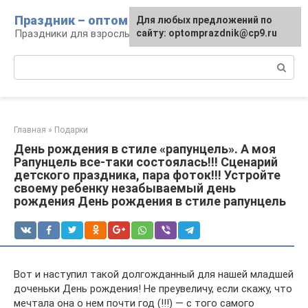
Перейти
Праздник – оптом
Для любых предложений по
к
Праздники для взрослых и детей
сайту: optomprazdnik@cp9.ru
контенту
Поиск:
Главная
»
Подарки
День рождения в стиле «рапунцель». А моя
Рапунцель все-таки состоялась!!! Сценарий
детского праздника, пара фоток!!! Устройте
своему ребенку незабываемый день
рождения День рождения в стиле рапунцель
Вот и наступил такой долгожданный для нашей младшей
доченьки День рождения! Не преувеличу, если скажу, что
мечтала она о нем почти год (!!!) — с того самого