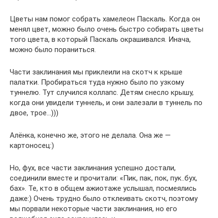
Цветы нам помог собрать хамелеон Паскаль. Когда он
менял цвет, можно было очень быстро собирать цветы
того цвета, в который Паскаль окрашивался. Инача,
можно было пораниться.
Части заклинания мы приклеили на скотч к крыше
палатки. Пробираться туда нужно было по узкому
туннелю. Тут случился коллапс. Детям снесло крышу,
когда они увидели туннель, и они залезали в туннель по
двое, трое…)))
Алёнка, конечно же, этого не делала. Она же —
картоносец:)
Но, фух, все части заклинания успешно достали,
соединили вместе и прочитали: «Пик, пак, пок, пук..бух,
бах». Те, кто в общем ажиотаже услышал, посмеялись
даже:) Очень трудно было отклеивать скотч, поэтому
мы порвали некоторые части заклинания, но его