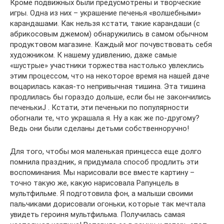
Кроме подвижных были предусмотрены и творческие
игры. Одна из них – украшение печенья «волшебными»
карандашами. Как нельзя кстати, такие карандаши (с
абрикосовым джемом) обнаружились в самом обычном
продуктовом магазине. Каждый мог почувствовать себя
художником. К нашему удивлению, даже самые
«шустрые» участники торжества настолько увлеклись
этим процессом, что на некоторое время на нашей даче
воцарилась какая-то непривычная тишина. Эта тишина
продлилась бы гораздо дольше, если бы не закончились
печенькиJ . Кстати, эти печеньки по популярности
обогнали те, что украшала я. Ну а как же по-другому?
Ведь они были сделаны детьми собственноручно!
Для того, чтобы моя маленькая принцесса еще долго
помнила праздник, я придумала способ продлить эти
воспоминания. Мы нарисовали все вместе картину –
точно такую же, какую нарисовала Рапунцель в
мультфильме. Я подготовила фон, а малыши своими
пальчиками дорисовали огоньки, которые так мечтала
увидеть героиня мультфильма. Получилась самая