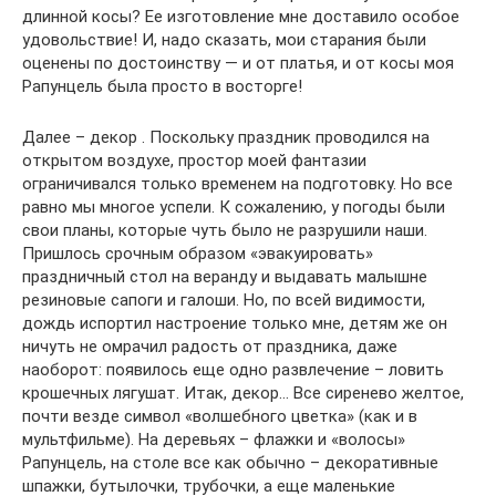
длинной косы? Ее изготовление мне доставило особое
удовольствие! И, надо сказать, мои старания были
оценены по достоинству — и от платья, и от косы моя
Рапунцель была просто в восторге!
Далее – декор . Поскольку праздник проводился на
открытом воздухе, простор моей фантазии
ограничивался только временем на подготовку. Но все
равно мы многое успели. К сожалению, у погоды были
свои планы, которые чуть было не разрушили наши.
Пришлось срочным образом «эвакуировать»
праздничный стол на веранду и выдавать малышне
резиновые сапоги и галоши. Но, по всей видимости,
дождь испортил настроение только мне, детям же он
ничуть не омрачил радость от праздника, даже
наоборот: появилось еще одно развлечение – ловить
крошечных лягушат. Итак, декор… Все сиренево желтое,
почти везде символ «волшебного цветка» (как и в
мультфильме). На деревьях – флажки и «волосы»
Рапунцель, на столе все как обычно – декоративные
шпажки, бутылочки, трубочки, а еще маленькие