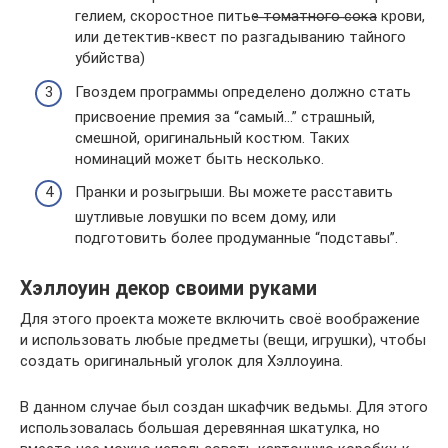
гелием, скоростное питье ̶т̶о̶м̶а̶т̶н̶о̶г̶о̶ ̶с̶о̶к̶а̶ крови,
или детектив-квест по разгадыванию тайного
убийства)
Гвоздем программы определено должно стать
присвоение премия за “самый…” страшный,
смешной, оригинальный костюм. Таких
номинаций может быть несколько.
Пранки и розыгрыши. Вы можете расставить
шутливые ловушки по всем дому, или
подготовить более продуманные “подставы”.
Хэллоуин декор своими руками
Для этого проекта можете включить своё воображение
и использовать любые предметы (вещи, игрушки), чтобы
создать оригинальный уголок для Хэллоуина.
В данном случае был создан шкафчик ведьмы. Для этого
использовалась большая деревянная шкатулка, но