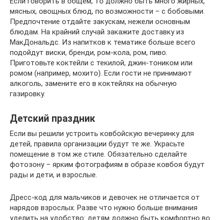
Если говорить в общем, то должно быть много жирных,
мясных, овощных блюд, по возможности – с бобовыми.
Предпочтение отдайте закускам, нежели основным
блюдам. На крайний случай закажите доставку из
МакДональдс. Из напитков к тематике больше всего
подойдут виски, бренди, ром-кола, ром, пиво.
Приготовьте коктейли с текилой, джин-тоником или
ромом (например, мохито). Если гости не принимают
алкоголь, замените его в коктейлях на обычную
газировку.
Детский праздник
Если вы решили устроить ковбойскую вечеринку для
детей, правила организации будут те же. Украсьте
помещение в том же стиле. Обязательно сделайте
фотозону – ярким фотографиям в образе ковбоя будут
рады и дети, и взрослые.
Дресс-код для мальчиков и девочек не отличается от
нарядов взрослых. Разве что нужно больше внимания
уделить на удобство: детям должно быть комфортно во