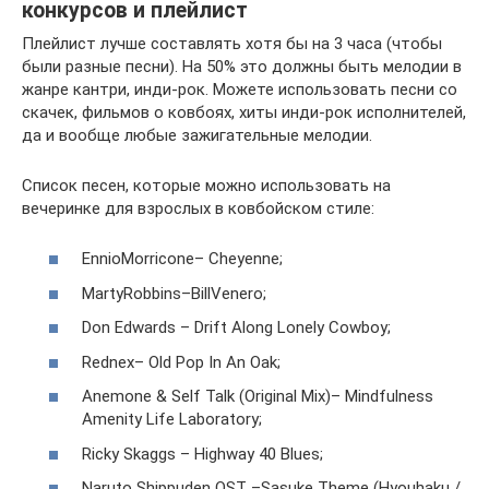
конкурсов и плейлист
Плейлист лучше составлять хотя бы на 3 часа (чтобы
были разные песни). На 50% это должны быть мелодии в
жанре кантри, инди-рок. Можете использовать песни со
скачек, фильмов о ковбоях, хиты инди-рок исполнителей,
да и вообще любые зажигательные мелодии.
Список песен, которые можно использовать на
вечеринке для взрослых в ковбойском стиле:
EnnioMorricone– Cheyenne;
MartyRobbins–BillVenero;
Don Edwards – Drift Along Lonely Cowboy;
Rednex– Old Pop In An Oak;
Anemone & Self Talk (Original Mix)– Mindfulness
Amenity Life Laboratory;
Ricky Skaggs – Highway 40 Blues;
Naruto Shippuden OST –Sasuke Theme (Hyouhaku /