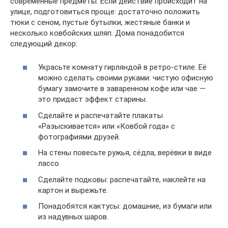
современные предметы. Если действие происходит на
улице, подготовиться проще: достаточно положить
тюки с сеном, пустые бутылки, жестяные банки и
несколько ковбойских шляп. Дома понадобится
следующий декор:
Украсьте комнату гирляндой в ретро-стиле. Её
можно сделать своими руками: чистую офисную
бумагу замочите в заваренном кофе или чае —
это придаст эффект старины.
Сделайте и распечатайте плакаты
«Разыскивается» или «Ковбой года» с
фотографиями друзей.
На стены повесьте ружья, сёдла, верёвки в виде
лассо.
Сделайте подковы: распечатайте, наклейте на
картон и вырежьте.
Понадобятся кактусы: домашние, из бумаги или
из надувных шаров.