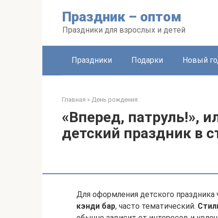
Перейти
Праздник – оптом
к
контенту
Праздники для взрослых и детей
Праздники
Подарки
Новый го
Главная
»
День рождения
«Вперед, патруль!», и
детский праздник в ст
Для оформления детского праздника
кэнди бар
, часто тематический.
Стил
обычно зависит от интересов и увлеч