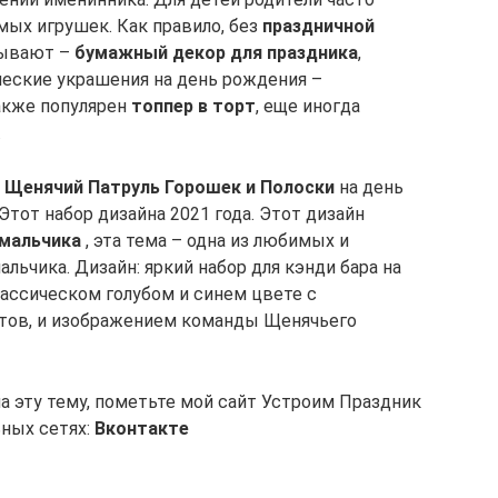
ых игрушек. Как правило, без
праздничной
зывают –
бумажный декор для праздника
,
ческие украшения на день рождения –
также популярен
топпер в торт
, еще иногда
.
 Щенячий Патруль Горошек и Полоски
на день
 Этот набор дизайна 2021 года. Этот дизайн
 мальчика
, эта тема – одна из любимых и
льчика. Дизайн: яркий набор для кэнди бара на
ассическом голубом и синем цвете с
етов, и изображением команды Щенячьего
а эту тему, пометьте мой сайт Устроим Праздник
ьных сетях:
Вконтакте