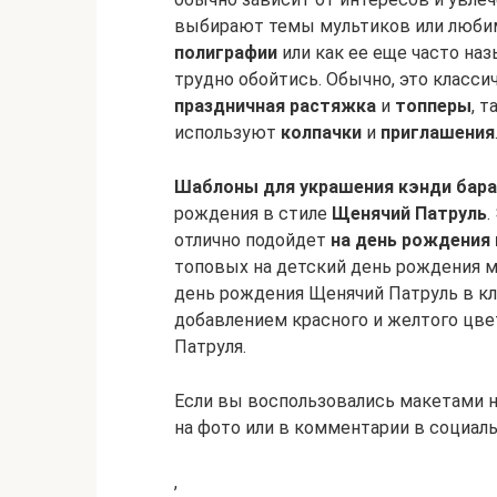
выбирают темы мультиков или любим
полиграфии
или как ее еще часто на
трудно обойтись. Обычно, это класси
праздничная растяжка
и
топперы
, 
используют
колпачки
и
приглашения
Шаблоны для украшения кэнди бара
рождения в стиле
Щенячий Патруль
.
отлично подойдет
на день рождения
топовых на детский день рождения ма
день рождения Щенячий Патруль в кл
добавлением красного и желтого цв
Патруля.
Если вы воспользовались макетами н
на фото или в комментарии в социал
,