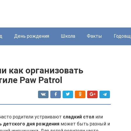
д
День рождения
Школа
Факты
Годовщ
ли как организовать
иле Paw Patrol
 часто родители устраивают
сладкий стол
или
ь детского дня рождения
может быть разный и
ений именинника. Для детей родители часто