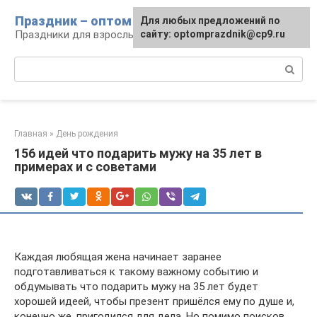
Перейти
Праздник – оптом
Для любых предложений по
к
Праздники для взрослых и детей
сайту: optomprazdnik@cp9.ru
контенту
Поиск:
Главная
»
День рождения
156 идей что подарить мужу на 35 лет в
примерах и с советами
Каждая любящая жена начинает заранее
подготавливаться к такому важному событию и
обдумывать что подарить мужу на 35 лет будет
хорошей идеей, чтобы презент пришёлся ему по душе и,
конечно же, пригодился для дела. Но помимо поисков