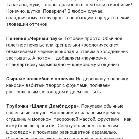
Тараканы, мухи, головы драконов в нем были в изобилии!
Конечно, шутка! Поверили? В любом случае,
праздничному столу просто необходимо предать некий
зловещий оттенок.
Печенье «Черный паук»
. Готовим просто. Обычное
галетное печенье или крендельки «зоологические»
обмакиваем в черный шоколад и ставим в холодильник
застывать. А потом – добавляем «паучков» к
стандартному мармеладно — кремовому угощению.
Сырные волшебные палочки
. На деревянную палочку
наносим взбитый творог с фруктами, поливаем
растопленным шоколадом и даем застыть.
Трубочки «Шляпа Дамблдора»
. Покупаем обычные
вафельные конусы. Наполняем их заварным кремом,
сгущенным молоком, творожной массой, фруктами – как
кому больше нравится. Сверху поливаем топленым
шоколадом и посыпаем разноцветной карамелью.
Основание конуса украшаем аэрозольными сливками.