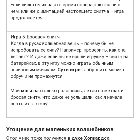
Если «искатели» за это время возвращаются ни с
чем, или же с имитацией настоящего снитча – игра
продолжается..
Игра 5. Бросаем снитч
Когда в руках волшебная вещь – почему бы не
испробовать ее силу? Например, проверить, как она
летает? И даже если вы не нашли игрушку – снитч на
батарейках, в эту игру можно играть обычным
резиновым мячиком.
Суть игры:
забросить мячик в
обруч и не промахнутся.
Мои
маги
настолько разошлись, летая на метлах и
бросая снитч, что даже не услышали, как я начала
звать их к столу!
Угощение для маленьких волшебников
Стол у нас тоже получился
в духе Хогвардса
.