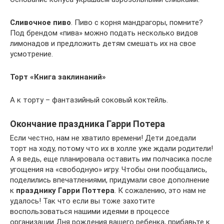
Сливочное пиво
. Пиво с корня мандрагоры, помните?
Под брендом «пива» можно подать несколько видов
лимонадов и предложить детям смешать их на свое
усмотрение.
Торт «Книга заклинаний»
А к торту – фантазийный соковый коктейль.
Окончание праздника Гарри Потера
Если честно, нам не хватило времени! Дети доедали
торт на ходу, потому что их в холле уже ждали родители!
А я ведь, еще планировала оставить им полчасика после
угощения на «свободную» игру. Чтобы они пообщались,
поделились впечатлениями, придумали свое дополнение
к
празднику Гарри Поттера
. К сожалению, это нам не
удалось! Так что если вы тоже захотите
воспользоваться нашими идеями в процессе
организации Дня рождения вашего ребенка, прибавьте к