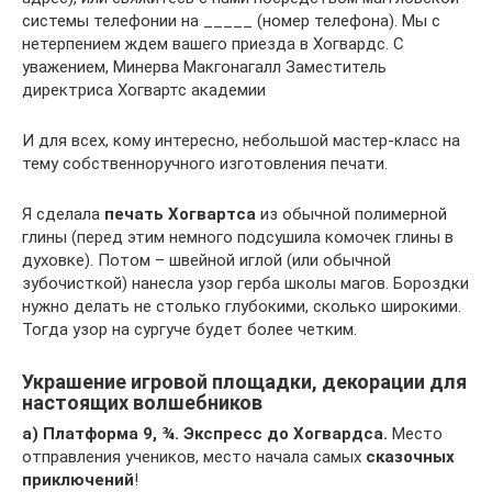
системы телефонии на _____ (номер телефона). Мы с
нетерпением ждем вашего приезда в Хогвардс. С
уважением, Минерва Макгонагалл Заместитель
директриса Хогвартс академии
И для всех, кому интересно, небольшой мастер-класс на
тему собственноручного изготовления печати.
Я сделала
печать Хогвартса
из обычной полимерной
глины (перед этим немного подсушила комочек глины в
духовке). Потом – швейной иглой (или обычной
зубочисткой) нанесла узор герба школы магов. Бороздки
нужно делать не столько глубокими, сколько широкими.
Тогда узор на сургуче будет более четким.
Украшение игровой площадки, декорации для
настоящих волшебников
а) Платформа 9, ¾. Экспресс до Хогвардса.
Место
отправления учеников, место начала самых
сказочных
приключений
!