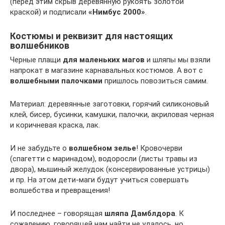
(перед этим скрыв деревянную рукоять золотой
краской) и подписали
«Нимбус 2000»
.
Костюмы и реквизит для настоящих
волшебников
Черные плащи
для маленьких магов
и шляпы мы взяли
напрокат в магазине карнавальных костюмов. А вот с
волшебными палочками
пришлось повозиться самим.
Материал: деревянные заготовки, горячий силиконовый
клей, бисер, бусинки, камушки, палочки, акриловая черная
и коричневая краска, лак.
И не забудьте о
волшебном зелье
! Кровочерви
(спагетти с маринадом), водоросли (листы травы из
двора), мышиный желудок (консервированные устрицы)
и пр. На этом дети-маги будут учиться совершать
волшебства и превращения!
И последнее – говорящая
шляпа Дамблдора
. К
сожалению, говорящей нам найти не удалось, но