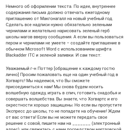
Немного об оформлении текста. По идее, внутреннее
содержания письма должно отвечать ежегодному
приглашению от Макгонагалл на новый учебный год.
Сделать все надписи нужно обязательно зелеными
чернилами и желательно нарисовать зеленый герб
школы магов вверху сообщения. А если вы пользоваться
пером и чернилами не умеете – создайте приглашение в
обычном Microsoft Word с использованием шрифта
Blackadder ITC и зеленой заливки. И сам текст:
Уважаемый г-н Поттер [обращение к каждому гостю
лично] Просим пожаловать еще на один учебный год в
Хогвартс! Мы надеемся, что Вы сможете
присоединиться к нам! Мы снова будем носить
волшебную одежду, играть в спич, готовить снадобья и
совершать волшебства. Вы знаете, что Хогвартс и его
окрестности хорошо защищены. Но если вы пропустите
Экспресс до школы, то не попадете на обучение! Ждем
от вас ответа! Если вы не можете передать свое
решение с совой, пишите нам на _______ (электронный
адрес), или свяжитесь с нами посредством маггловской