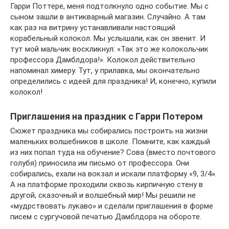
Гарри Поттере, меня подтолкнуло одно событие. Мы с
сыном зашли в антикварный магазин. Случайно. А там
как раз на витрину устанавливали настоящий
корабельный колокол. Мы услышали, как он звенит. И
тут мой мальчик воскликнул: «Так это же колокольчик
профессора Дамблдора!». Колокол действительно
напоминал химеру. Тут, у прилавка, мы окончательно
определились с идеей для праздника! И, конечно, купили
колокол!
Приглашения на праздник с Гарри Потером
Сюжет праздника мы собирались построить на жизни
маленьких волшебников в школе. Помните, как каждый
из них попал туда на обучение? Сова (вместо почтового
голубя) приносила им письмо от профессора. Они
собирались, ехали на вокзал и искали платформу «9, 3/4».
А на платформе проходили сквозь кирпичную стену в
другой, сказочный и волшебный мир! Мы решили не
«мудрствовать лукаво» и сделали приглашения в форме
писем с сургучовой печатью Дамблдора на обороте.