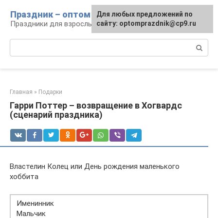
Перейти
Праздник – оптом
Для любых предложений по
к
Праздники для взрослых и детей
сайту: optomprazdnik@cp9.ru
контенту
Поиск:
Главная
»
Подарки
Гарри Поттер – возвращение в Хогвардс
(сценарий праздника)
Властелин Колец или День рождения маленького
хоббита
Именинник
Мальчик