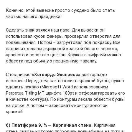
Конечно, этой вывеске просто суждено было стать
частью нашего праздника!
Сделать знак взялся наш папа. Для вывески он
использовал кусок фанеры, просверлил отверстия для
подвешивания. Потом – загрунтовал под покраску. Все
надписи сделаны акриловой краской белого, черного,
красного и золотого цветов. Кружок с цифрами можно
обвести под обычную порционную тарелку.
С надписью
«Хогвардс Экспресс»
все гораздо
сложнее. Перед тем, как наносить краской буквы, нужно
сделать лекало (Microsoft Word использованием
Perpetua Titling MT шрифта 180pt и отформатировать его
в качестве контура). По контурам лекала обвести буквы
на доске. А потом – зарисовать контур золотой
краской.
б) Платформа 9, ¾ — Кирпичная стена.
Кирпичная
стена, сквозь которую проходили волшебники, на пути в