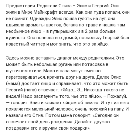
Предистория. Родители Стива – Элис и Георгий. Они
жили в Мире Майнкрафт всегда. Как они туда попали, они
не помнят. Однажды Элис пошла гулять на луг, она
вдыхала ароматы цветов, бегала по траве и нашла там
необычное яйцо – в пупырышках и в 2 раза больше
куриного. Она понесла его домой, поскольку Георгий был
известный читтер и мог знать, что это за яйцо.
Здесь можно вставить диалог между родителями. Это
может быть небольшая ругань или потасовка в
шуточном стиле. Мама и папа могут смешно
переговариваться, кричать друг на друга. Далее Элис
(мама) достает яйцо и спрашивает, что это может быть.
Георгий (папа) отвечает: «Яйцо… Э… Никогда такого не
видел! Надо заспаунить того, чье это яйцо». – Пожалуй,
— говорит Элис и кликает яйцом об землю. И тут из него
появляется маленький человек, очень похожий на папу. И
назвали его Стив. Потом мама говорит: «Сегодня он
отмечает свой день рождения. Давайте дружно
поздравим его и вручим свои подарки».