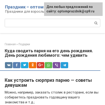
Перейти
Праздник – оптом
Для любых предложений по
к
Праздники для взрослых и детей
сайту: optomprazdnik@cp9.ru
контенту
Поиск:
Главная
»
Подарки
Куда сводить парня на его день рождения.
День рождения любимого: чем удивить
Как устроить сюрприз парню — советы
девушкам
Можно, например, заказать столик в ресторане, если вы
собираетесь праздновать годовщину вашего
знакомства и т.д.;