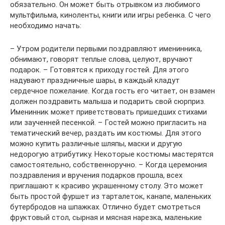
обязательно. Он может быть отрывком из любимого
мультфильма, киноленты, книги или игры ребенка. С чего
необходимо начать:
– Утром родители первыми поздравляют именинника,
обнимают, говорят теплые слова, целуют, вручают
подарок. – Готовятся к приходу гостей. Для этого
надувают праздничные шары, в каждый кладут
сердечное пожелание. Когда гость его читает, он взамен
должен поздравить малыша и подарить свой сюрприз.
Именинник может приветствовать пришедших стихами
или заученней песенкой. – Гостей можно пригласить на
тематический вечер, раздать им костюмы. Для этого
можно купить различные шляпы, маски и другую
недорогую атрибутику. Некоторые костюмы мастерятся
самостоятельно, собственноручно. – Когда церемония
поздравления и вручения подарков прошла, всех
приглашают к красиво украшенному столу. Это может
быть простой фуршет из тарталеток, канапе, маленьких
бутербродов на шпажках. Отлично будет смотреться
фруктовый стол, сырная и мясная нарезка, маленькие