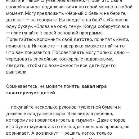
играть в таком случае. Желательно, чтобы это была
спокойная игра, подключиться к которой можно в любой
момент. Могу предложить «Чёрный с белым не берите,
да и нет — не говорите. Вы поедете на бал?», «Слова на
одну букву», «Слова на одну тему». Когда соберутся все
— приступайте к своей основной программе.
Попытайтесь вспомнить своё детство, почитать книги,
поискать в Интернете — наверняка сможете найти то,
что вам понравится. Посоветовать могу только одно —
чередовать спокойные конкурсы с подвижными,
следить, чтобы по возможности все дети где-то
выиграли.
Сомневаетесь, не можете понять,
какая игра
заинтересует детей
— покупайте несколько рулонов туалетной бумаги и
дешёвые воздушные шары. Я не видела ребёнка,
которому не нравится играть в «мумию». Даже споров,
кто будет мумией, а кто её создателем, как правило, не
возникает. А возникнут — решить легко, только