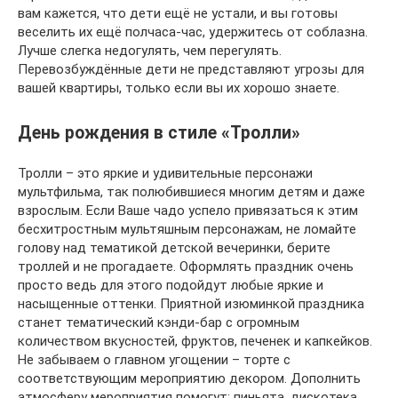
вам кажется, что дети ещё не устали, и вы готовы
веселить их ещё полчаса-час, удержитесь от соблазна.
Лучше слегка недогулять, чем перегулять.
Перевозбуждённые дети не представляют угрозы для
вашей квартиры, только если вы их хорошо знаете.
День рождения в стиле «Тролли»
Тролли – это яркие и удивительные персонажи
мультфильма, так полюбившиеся многим детям и даже
взрослым. Если Ваше чадо успело привязаться к этим
бесхитростным мультяшным персонажам, не ломайте
голову над тематикой детской вечеринки, берите
троллей и не прогадаете. Оформлять праздник очень
просто ведь для этого подойдут любые яркие и
насыщенные оттенки. Приятной изюминкой праздника
станет тематический кэнди-бар с огромным
количеством вкусностей, фруктов, печенек и капкейков.
Не забываем о главном угощении – торте с
соответствующим мероприятию декором. Дополнить
атмосферу мероприятия помогут: пиньята, дискотека,