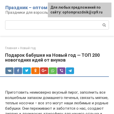
Перейти
Праздник – оптом
Для любых предложений по
к
Праздники для взрослых и детей
сайту: optomprazdnik@cp9.ru
контенту
Поиск:
Главная
»
Новый год
Подарок бабушке на Новый год — ТОП 200
новогодних идей от внуков
Приготовить неимоверно вкусный пирог, заполнить все
волшебным запахом домашнего печенья, связать мягкие,
теплые носочки – все это могут наши любимые и родные
бабушки. Они переживают и заботятся о нас, создают
теплую и дружескую атмосферу для нашего отдыха и