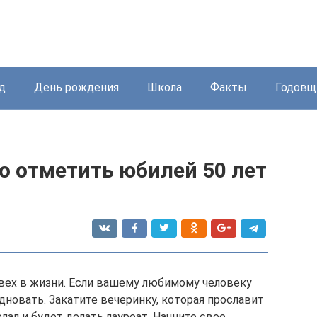
д
День рождения
Школа
Факты
Годовщ
о отметить юбилей 50 лет
 вех в жизни. Если вашему любимому человеку
здновать. Закатите вечеринку, которая прославит
ал и будет делать лауреат. Начните свое