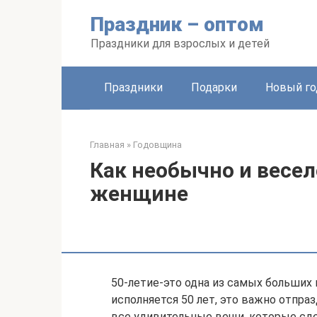
Перейти
Праздник – оптом
к
контенту
Праздники для взрослых и детей
Праздники
Подарки
Новый го
Главная
»
Годовщина
Как необычно и весел
женщине
50-летие-это одна из самых больших
исполняется 50 лет, это важно отпра
все удивительные вещи, которые сдел