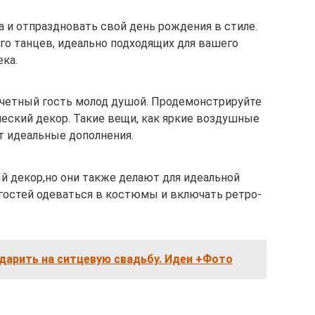
а и отпраздновать свой день рождения в стиле.
го танцев, идеально подходящих для вашего
ка.
почетный гость молод душой. Продемонстрируйте
шеский декор. Такие вещи, как яркие воздушные
т идеальные дополнения.
й декор,но они также делают для идеальной
 гостей одеваться в костюмы и включать ретро-
дарить на ситцевую свадьбу. Идеи +Фото