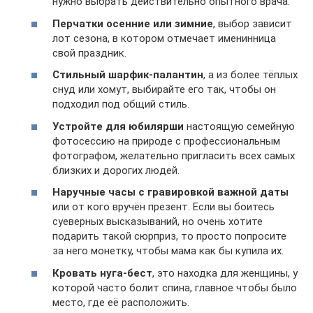
нужно выбрать действительно опытного врача.
Перчатки осенние или зимние
, выбор зависит
лот сезона, в котором отмечает именинница
свой праздник.
Стильный шарфик-палантин
, а из более тёплых
снуд или хомут, выбирайте его так, чтобы он
подходил под общий стиль.
Устройте для юбилярши
настоящую семейную
фотосессию на природе с профессиональным
фотографом, желательно пригласить всех самых
близких и дорогих людей.
Наручные часы с гравировкой важной даты
или от кого вручён презент. Если вы боитесь
суеверных высказываний, но очень хотите
подарить такой сюрприз, то просто попросите
за него монетку, чтобы мама как бы купила их.
Кровать нуга-бест
, это находка для женщины, у
которой часто болит спина, главное чтобы было
место, где её расположить.